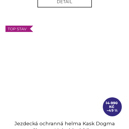
DETAIL
TOP STAV
14 990
KČ
–49 %
Jezdecká ochranná helma Kask Dogma