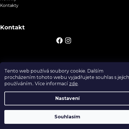
k
Kontakty
y
v
ý
Kontakt
p
i
s
u
Tento web používá soubory cookie. Dalším
procházením tohoto webu vyjadřujete souhlas s jejic
používáním.. Více informací
zde
.
Copyright 2026
Horse Brands
. Všechna práva vyhrazena.
Nastavení
Souhlasím