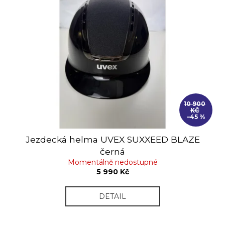
č
u
j
e
m
e
10 900
KČ
–45 %
Jezdecká helma UVEX SUXXEED BLAZE
černá
Momentálně nedostupné
5 990 Kč
DETAIL