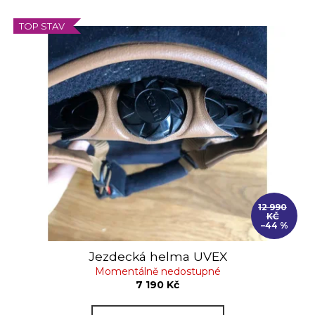
TOP STAV
12 990
KČ
–44 %
Jezdecká helma UVEX
Momentálně nedostupné
7 190 Kč