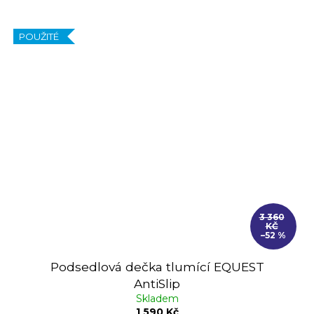
POUŽITÉ
3 360
KČ
–52 %
Podsedlová dečka tlumící EQUEST
AntiSlip
Skladem
1 590 Kč