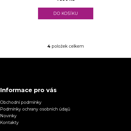
DO KOŠÍKU
4
položek celkem
O
v
Z
l
á
á
d
p
a
a
c
Informace pro vás
t
í
í
p
Obchodní podmínky
r
Podmínky ochrany osobních údajů
v
Novinky
k
Kontakty
y