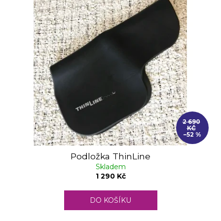
2 690
KČ
–52 %
Podložka ThinLine
Skladem
1 290 Kč
DO KOŠÍKU