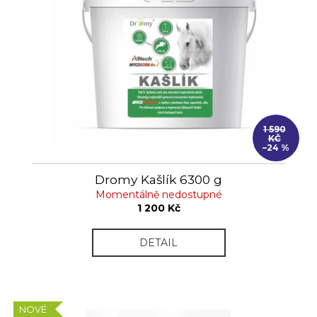
č
u
j
e
m
e
1 590
KČ
–24 %
Dromy Kašlík 6300 g
Momentálně nedostupné
1 200 Kč
DETAIL
NOVÉ