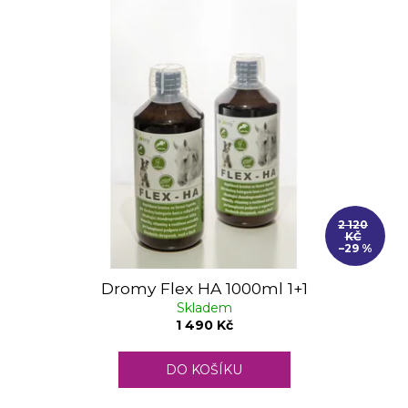
2 120
KČ
–29 %
Dromy Flex HA 1000ml 1+1
Skladem
1 490 Kč
DO KOŠÍKU