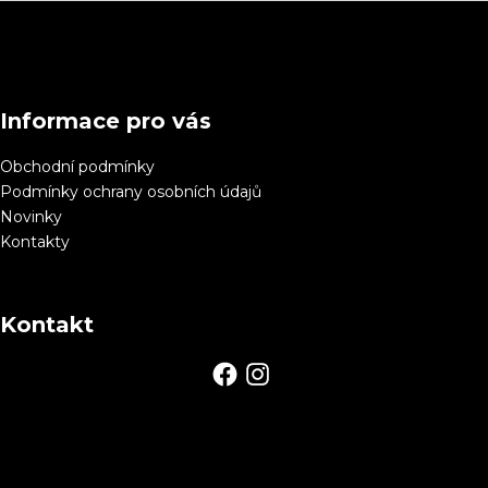
Z
á
p
a
Informace pro vás
t
í
Obchodní podmínky
Podmínky ochrany osobních údajů
Novinky
Kontakty
Kontakt