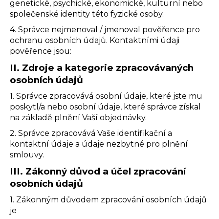
č
genetické, psychické, ekonomické, kulturní nebo
u
společenské identity této fyzické osoby.
j
4. Správce nejmenoval / jmenoval pověřence pro
e
ochranu osobních údajů. Kontaktními údaji
m
pověřence jsou:
e
II.
Zdroje a kategorie zpracovávaných
osobních údajů
1. Správce zpracovává osobní údaje, které jste mu
poskytl/a nebo osobní údaje, které správce získal
na základě plnění Vaší objednávky.
2. Správce zpracovává Vaše identifikační a
kontaktní údaje a údaje nezbytné pro plnění
smlouvy.
III.
Zákonný důvod a účel zpracování
osobních údajů
1. Zákonným důvodem zpracování osobních údajů
je