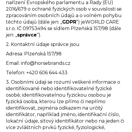
nařízení Evropského parlamentu a Rady (EU)
a
2016/679 o ochraně fyzických osob v souvislosti se
j
zpracováním osobních údajů a o volném pohybu
í
těchto údajů (dále jen: „
GDPR
”) je
WORLD CARE
s.r.o. IČ
09753494 se sídlem
Plzeňská 157/98 (dále
t
jen: „
správce
“).
?
2. Kontaktní údaje správce jsou
Adresa:
Plzeňská 157/98
Email:
info@horsebrands.cz
HLEDAT
Telefon:
+420 606 644 433
3. Osobními údaji se rozumí veškeré informace o
identifikované nebo identifikovatelné fyzické
D
osobě; identifikovatelnou fyzickou osobou je
o
fyzická osoba, kterou lze přímo či nepřímo
p
identifikovat, zejména odkazem na určitý
o
identifikátor, například jméno, identifikační číslo,
r
lokační údaje, síťový identifikátor nebo na jeden či
u
více zvláštních prvků fyzické, fyziologické,