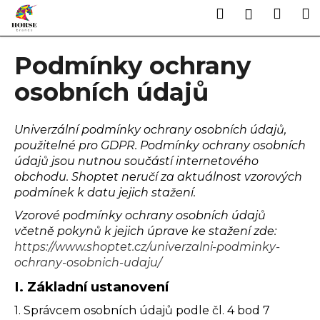
K
Přejít
Hledat
Náku
M
Přihlášen
na
o
obsah
Zpět
Zpět
košík
š
Podmínky ochrany
í
C
k
osobních údajů
o
p
Univerzální podmínky ochrany osobních údajů,
o
použitelné pro GDPR. Podmínky ochrany osobních
t
údajů jsou nutnou součástí internetového
ř
obchodu. Shoptet neručí za aktuálnost vzorových
e
podmínek k datu jejich stažení.
b
Vzorové podmínky ochrany osobních údajů
u
včetně pokynů k jejich úprave ke stažení zde:
j
https://www.shoptet.cz/univerzalni-podminky-
e
ochrany-osobnich-udaju/
t
I.
Základní ustanovení
e
1. Správcem osobních údajů podle čl. 4 bod 7
n