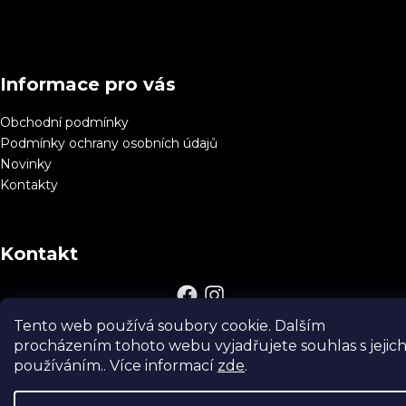
č
á
á
u
d
p
j
a
e
a
c
m
Informace pro vás
t
í
e
í
p
Obchodní podmínky
r
Podmínky ochrany osobních údajů
v
Novinky
k
Kontakty
y
v
ý
Kontakt
p
i
s
u
Tento web používá soubory cookie. Dalším
procházením tohoto webu vyjadřujete souhlas s jejic
používáním.. Více informací
zde
.