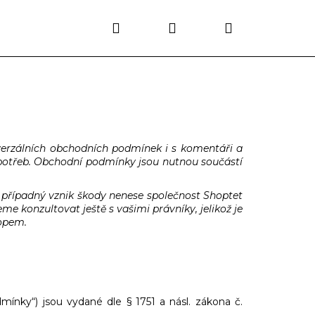
Hledat
Přihlášení
Nákupní
košík
verzálních obchodních podmínek i s komentáři a
h potřeb. Obchodní podmínky jsou nutnou součástí
případný vznik škody nenese společnost Shoptet
e konzultovat ještě s vašimi právníky, jelikož je
hopem.
ínky“) jsou vydané dle § 1751 a násl. zákona č.