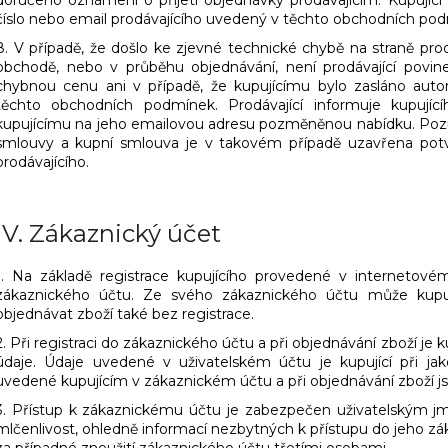
číslo nebo email prodávajícího uvedený v těchto obchodních po
8. V případě, že došlo ke zjevné technické chybě na straně pro
obchodě, nebo v průběhu objednávání, není prodávající povin
chybnou cenu ani v případě, že kupujícímu bylo zasláno auto
těchto obchodních podmínek. Prodávající informuje kupují
kupujícímu na jeho emailovou adresu pozměněnou nabídku. Poz
smlouvy a kupní smlouva je v takovém případě uzavřena potvr
prodávajícího.
IV.
Zákaznický účet
1. Na základě registrace kupujícího provedené v internetov
zákaznického účtu. Ze svého zákaznického účtu může kupují
objednávat zboží také bez registrace.
2. Při registraci do zákaznického účtu a při objednávání zboží je
údaje. Údaje uvedené v uživatelském účtu je kupující při jak
uvedené kupujícím v zákaznickém účtu a při objednávání zboží j
3. Přístup k zákaznickému účtu je zabezpečen uživatelským j
mlčenlivost, ohledně informací nezbytných k přístupu do jeho z
za případné zneužití zákaznického účtu třetími osobami.