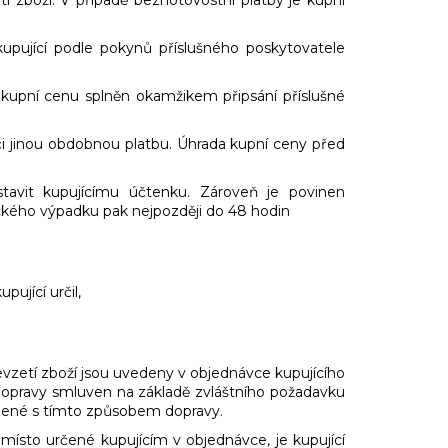
kupující podle pokynů příslušného poskytovatele
t kupní cenu splněn okamžikem připsání příslušné
či jinou obdobnou platbu. Úhrada kupní ceny před
stavit kupujícímu účtenku. Zároveň je povinen
ického výpadku pak nejpozději do 48 hodin
ující určil,
řevzetí zboží jsou uvedeny v objednávce kupujícího
 dopravy smluven na základě zvláštního požadavku
pojené s tímto způsobem dopravy.
 místo určené kupujícím v objednávce, je kupující