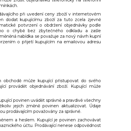
dmínkách.
dávajícího při uvedení ceny zboží v internetovém
en dodat kupujícímu zboží za tuto zcela zjevně
matické potvrzení o obdržení objednávky podle
cího o chybě bez zbytečného odkladu a zašle
měněná nabídka se považuje za nový návrh kupní
zením o přijetí kupujícím na emailovou adresu
ém obchodě může kupující přistupovat do svého
cí provádět objednávání zboží. Kupující může
 kupující povinen uvádět správně a pravdivě všechny
ékoliv jejich změně povinen aktualizovat. Údaje
sou prodávajícím považovány za správné.
ménem a heslem. Kupující je povinen zachovávat
ákaznického účtu. Prodávající nenese odpovědnost