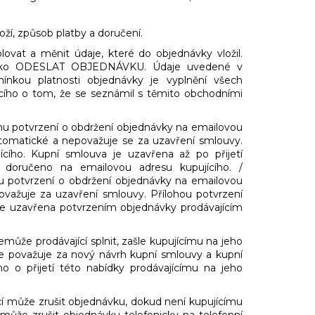
oží, způsob platby a doručení.
vat a měnit údaje, které do objednávky vložil.
lačítko ODESLAT OBJEDNÁVKU. Údaje uvedené v
ínkou platnosti objednávky je vyplnění všech
cího o tom, že se seznámil s těmito obchodními
ímu potvrzení o obdržení objednávky na emailovou
automatické a nepovažuje se za uzavření smlouvy.
ícího. Kupní smlouva je uzavřena až po přijetí
e doručeno na emailovou adresu kupujícího. /
mu potvrzení o obdržení objednávky na emailovou
považuje za uzavření smlouvy. Přílohou potvrzení
 je uzavřena potvrzením objednávky prodávajícím
ůže prodávající splnit, zašle kupujícímu na jeho
 považuje za nový návrh kupní smlouvy a kupní
 o přijetí této nabídky prodávajícímu na jeho
cí může zrušit objednávku, dokud není kupujícímu
 může zrušit objednávku telefonicky na telefonní