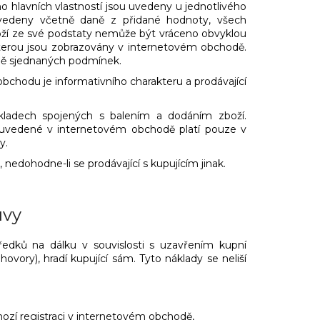
ho hlavních vlastností jsou uvedeny u jednotlivého
uvedeny včetně daně z přidané hodnoty, všech
 zboží ze své podstaty nemůže být vráceno obvyklou
 kterou jsou zobrazovány v internetovém obchodě.
lně sjednaných podmínek.
bchodu je informativního charakteru a prodávající
kladech spojených s balením a dodáním zboží.
 uvedené v internetovém obchodě platí pouze v
y.
nedohodne-li se prodávající s kupujícím jinak.
uvy
tředků na dálku v souvislosti s uzavřením kupní
ovory), hradí kupující sám. Tyto náklady se neliší
hozí registraci v internetovém obchodě,