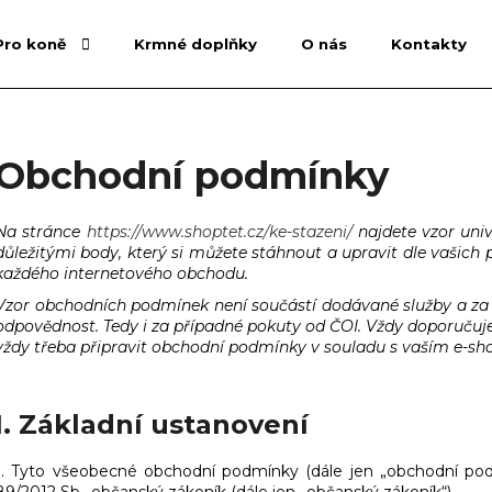
Pro koně
Krmné doplňky
O nás
Kontakty
Co potřebujete najít?
Obchodní podmínky
HLEDAT
Na stránce
https://www.shoptet.cz/ke-stazeni/
najdete vzor uni
důležitými body, který si můžete stáhnout a upravit dle vašic
každého internetového obchodu.
Doporučujeme
Vzor obchodních podmínek není součástí dodávané služby a za 
odpovědnost. Tedy i za případné pokuty od ČOI. Vždy doporučujem
vždy třeba připravit obchodní podmínky v souladu s vaším e-s
I. Základní ustanovení
1. Tyto všeobecné obchodní podmínky (dále jen „obchodní podm