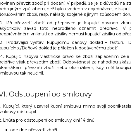
povinen převzít zboží při dodání. V případě, že je z důvodů na 
nebo jiným způsobem, než bylo uvedeno v objednávce, je kupují
doručováním zboží, resp. náklady spojené s jiným způsobem doru
12. Při převzetí zboží od přepravce je kupující povinen zko
jakýchkoliv závad toto neprodleně oznámit přepravci. V p
neoprávněném vniknutí do zásilky nemusí kupující zásilku od přep
13. Prodávající vystaví kupujícímu daňový doklad – fakturu.
kupujícího./Daňový doklad je přiložen k dodávanému zboží.
14. Kupující nabývá vlastnické právo ke zboží zaplacením celé
nejdříve však převzetím zboží. Odpovědnost za nahodilou zkázu, 
okamžikem převzetí zboží nebo okamžikem, kdy měl kupující p
smlouvou tak neučinil.
VI.
Odstoupení od smlouvy
1. Kupující, který uzavřel kupní smlouvu mimo svoji podnikatel
smlouvy odstoupit.
2. Lhůta pro odstoupení od smlouvy činí 14 dnů
ode dne převzetí zboží,