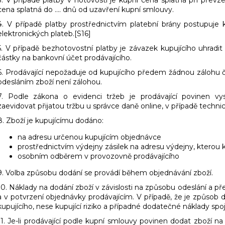
cena splatná do …. dnů od uzavření kupní smlouvy.
4. V případě platby prostřednictvím platební brány postupuje 
elektronických plateb.[S16]
5. V případě bezhotovostní platby je závazek kupujícího uhradi
částky na bankovní účet prodávajícího.
6. Prodávající nepožaduje od kupujícího předem žádnou zálohu 
odesláním zboží není zálohou.
7. Podle zákona o evidenci tržeb je prodávající povinen vy
zaevidovat přijatou tržbu u správce daně online, v případě techn
8. Zboží je kupujícímu dodáno:
na adresu určenou kupujícím objednávce
prostřednictvím výdejny zásilek na adresu výdejny, kterou kup
osobním odběrem v provozovně prodávajícího
9.
Volba způsobu dodání se provádí během objednávání zboží.
10. Náklady na dodání zboží v závislosti na způsobu odeslání a p
a v potvrzení objednávky prodávajícím. V případě, že je způsob
kupujícího, nese kupující riziko a případné dodatečné náklady s
11. Je-li prodávající podle kupní smlouvy povinen dodat zboží na