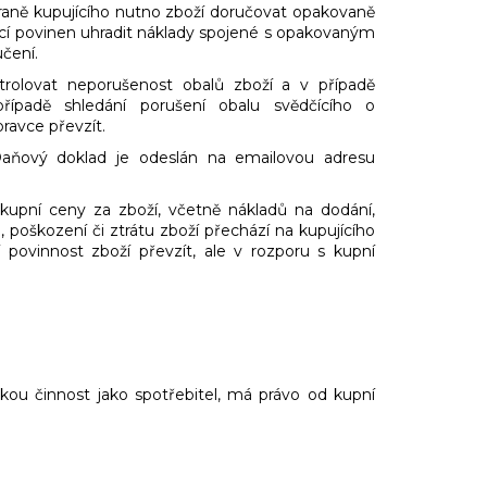
straně kupujícího nutno zboží doručovat opakovaně
cí povinen uhradit náklady spojené s opakovaným
čení.
ntrolovat neporušenost obalů zboží a v případě
řípadě shledání porušení obalu svědčícího o
ravce převzít.
 Daňový doklad je odeslán na emailovou adresu
 kupní ceny za zboží, včetně nákladů na dodání,
poškození či ztrátu zboží přechází na kupujícího
ovinnost zboží převzít, ale v rozporu s kupní
skou činnost jako spotřebitel, má právo od kupní