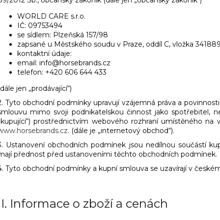
89/2012 Sb., občanský zákoník (dále jen „občanský zákoník“)
WORLD CARE s.r.o.
IČ: 09753494
se sídlem: Plzeňská 157/98
zapsané u Městského soudu v Praze, oddíl C, vložk
kontaktní údaje:
email: info@horsebrands.cz
telefon: +420 606 644 433
(dále jen „prodávající“)
2. Tyto obchodní podmínky upravují vzájemná práva a povinnosti p
smlouvu mimo svoji podnikatelskou činnost jako spotřebitel, ne
„kupující“) prostřednictvím webového rozhraní umístěného na
www.horsebrands.cz
. (dále je „internetový obchod“).
3. Ustanovení obchodních podmínek jsou nedílnou součástí ku
mají přednost před ustanoveními těchto obchodních podmínek.
4. Tyto obchodní podmínky a kupní smlouva se uzavírají v českém
II.
Informace o zboží a cenách