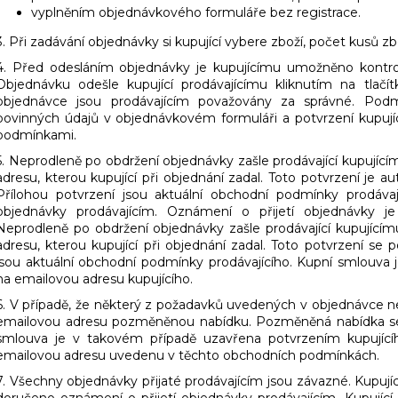
vyplněním objednávkového formuláře bez registrace.
3. Při zadávání objednávky si kupující vybere zboží, počet kusů zb
4. Před odesláním objednávky je kupujícímu umožněno kontrolo
Objednávku odešle kupující prodávajícímu kliknutím na t
objednávce jsou prodávajícím považovány za správné. Podm
povinných údajů v objednávkovém formuláři a potvrzení kupují
podmínkami.
5. Neprodleně po obdržení objednávky zašle prodávající kupujíc
adresu, kterou kupující při objednání zadal. Toto potvrzení je 
Přílohou potvrzení jsou aktuální obchodní podmínky prodávaj
objednávky prodávajícím. Oznámení o přijetí objednávky j
Neprodleně po obdržení objednávky zašle prodávající kupující
adresu, kterou kupující při objednání zadal. Toto potvrzení se 
jsou aktuální obchodní podmínky prodávajícího. Kupní smlouva
na emailovou adresu kupujícího.
6. V případě, že některý z požadavků uvedených v objednávce nem
emailovou adresu pozměněnou nabídku. Pozměněná nabídka se
smlouva je v takovém případě uzavřena potvrzením kupujícího
emailovou adresu uvedenu v těchto obchodních podmínkách.
7. Všechny objednávky přijaté prodávajícím jsou závazné. Kupují
doručeno oznámení o přijetí objednávky prodávajícím. Kupující