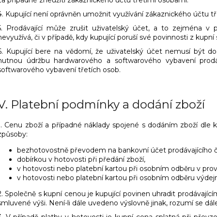
4. Kupující není oprávněn umožnit využívání zákaznického účtu 
5. Prodávající může zrušit uživatelský účet, a to zejména v p
nevyužívá, či v případě, kdy kupující poruší své povinnosti z ku
6. Kupující bere na vědomí, že uživatelský účet nemusí být d
nutnou údržbu hardwarového a softwarového vybavení prodá
softwarového vybavení třetích osob.
V.
Platební podmínky a dodání zboží
1. Cenu zboží a případné náklady spojené s dodáním zboží dle k
způsoby:
bezhotovostně převodem na bankovní účet prodávajícího č….
dobírkou v hotovosti při předání zboží,
v hotovosti nebo platební kartou při osobním odběru v pro
v hotovosti nebo platební kartou při osobním odběru výdejně
2. Společně s kupní cenou je kupující povinen uhradit prodávají
smluvené výši. Není-li dále uvedeno výslovně jinak, rozumí se dá
3. V případě platby v hotovosti je kupní cena splatná při převze