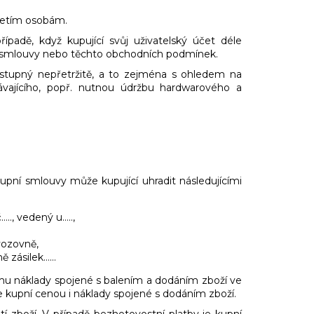
třetím osobám.
řípadě, když kupující svůj uživatelský účet déle
pní smlouvy nebo těchto obchodních podmínek.
ostupný nepřetržitě, a to zejména s ohledem na
vajícího, popř. nutnou údržbu hardwarového a
upní smlouvy může kupující uhradit následujícími
., vedený u…..,
vozovně,
 zásilek…...
címu náklady spojené s balením a dodáním zboží ve
le kupní cenou i náklady spojené s dodáním zboží.
tí zboží. V případě bezhotovostní platby je kupní