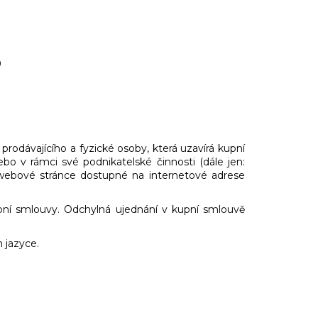
a 341889
rodávajícího a fyzické osoby, která uzavírá kupní
bo v rámci své podnikatelské činnosti (dále jen:
 webové stránce dostupné na internetové adrese
pní smlouvy. Odchylná ujednání v kupní smlouvě
 jazyce.