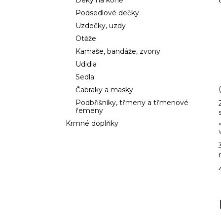
Deky na koně
l
Podsedlové dečky
Uzdečky, uzdy
Otěže
Kamaše, bandáže, zvony
Udidla
Sedla
Čabraky a masky
Podbřišníky, třmeny a třmenové
řemeny
Krmné doplňky