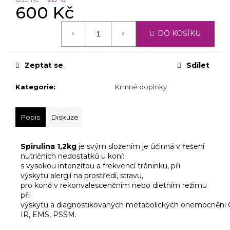
č
600 Kč
u
j
Měrná
DO KOŠÍKU
e
cena:
m
e
Zeptat se
Sdílet
Kategorie
:
Krmné doplňky
Popis
Diskuze
Spirulina 1,2kg
je
svým složením
je
účinná
v
řešení
nutričních nedostatků
u
koní:
s vysokou intenzitou
a
frekvencí tréninku, při
výskytu
alergií
na
prostředí, stravu,
pro koně
v
rekonvalescenčním nebo dietním režimu
při
výskytu
a
diagnostikovaných
metabolických
onemocnění C
IR, EMS,
PSSM
.