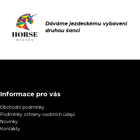
Z
á
p
a
Informace pro vás
t
í
Obchodní podmínky
Podmínky ochrany osobních údajů
Novinky
Kontakty