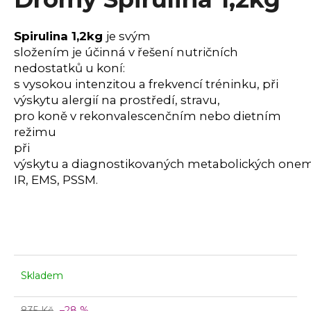
a
j
Spirulina 1,2kg
je
svým
í
složením
je
účinná
v
řešení nutričních
nedostatků
u
koní:
t
s vysokou intenzitou
a
frekvencí tréninku, při
?
výskytu
alergií
na
prostředí, stravu,
pro koně
v
rekonvalescenčním nebo dietním
režimu
při
HLEDAT
výskytu
a
diagnostikovaných
metabolických
onem
IR, EMS,
PSSM
.
D
o
p
o
Skladem
r
u
835 Kč
–28 %