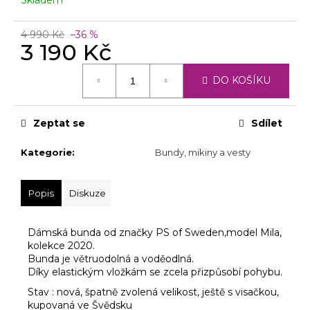
č
u
j
4 990 Kč
–36 %
3 190 Kč
e
m
Měrná
e
DO KOŠÍKU
cena:
Zeptat se
Sdílet
Kategorie
:
Bundy, mikiny a vesty
Popis
Diskuze
Dámská bunda od značky PS of Sweden,model Mila,
kolekce 2020.
Bunda je větruodolná a voděodlná.
Díky elastickým vložkám se zcela přizpůsobí pohybu.
Stav : nová, špatně zvolená velikost, ještě s visačkou,
kupovaná ve Švědsku