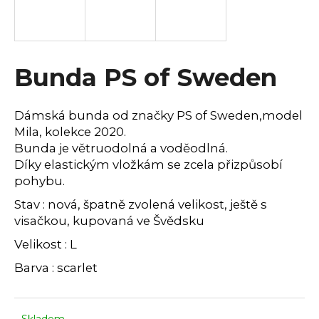
a
j
í
Bunda PS of Sweden
t
?
Dámská bunda od značky PS of Sweden,model
Mila, kolekce 2020.
Bunda je větruodolná a voděodlná.
Díky elastickým vložkám se zcela přizpůsobí
HLEDAT
pohybu.
Stav : nová, špatně zvolená velikost, ještě s
visačkou, kupovaná ve Švědsku
D
o
Velikost : L
p
Barva : scarlet
o
r
u
Skladem