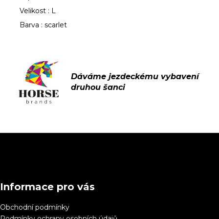
Velikost : L
Barva : scarlet
Z
á
p
a
Informace pro vás
t
í
Obchodní podmínky
Podmínky ochrany osobních údajů