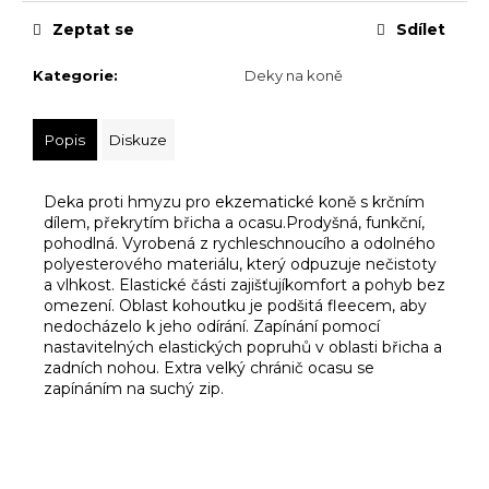
č
u
Zeptat se
Sdílet
j
e
Kategorie
:
Deky na koně
m
e
Popis
Diskuze
Deka proti hmyzu pro ekzematické koně s krčním
dílem, překrytím břicha a ocasu.Prodyšná, funkční,
pohodlná. Vyrobená z rychleschnoucího a odolného
polyesterového materiálu, který odpuzuje nečistoty
a vlhkost. Elastické části zajišťujíkomfort a pohyb bez
omezení. Oblast kohoutku je podšitá fleecem, aby
nedocházelo k jeho odírání. Zapínání pomocí
nastavitelných elastických popruhů v oblasti břicha a
zadních nohou. Extra velký chránič ocasu se
zapínáním na suchý zip.