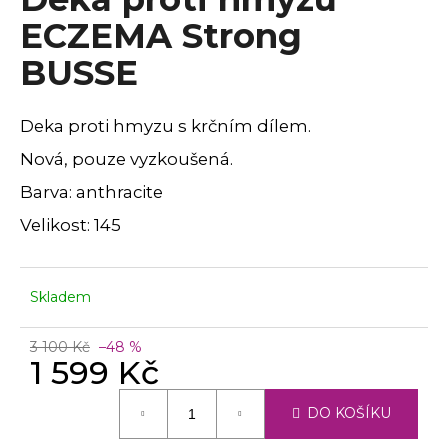
a
ECZEMA Strong
j
BUSSE
í
t
?
Deka proti hmyzu s krčním dílem.
Nová, pouze vyzkoušená.
Barva:
anthracite
Velikost: 145
HLEDAT
Skladem
D
o
3 100 Kč
–48 %
p
1 599 Kč
o
Měrná
r
DO KOŠÍKU
cena:
u