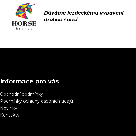
Z
á
p
a
Informace pro vás
t
í
Obchodní podmínky
Podmínky ochrany osobních údajů
Novinky
Kontakty