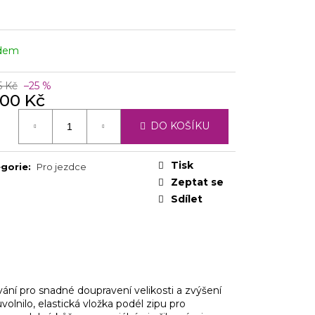
adem
5 Kč
–25 %
900 Kč
ná
DO KOŠÍKU
:
Tisk
gorie
:
Pro jezdce
Zeptat se
Sdílet
vání pro snadné doupravení velikosti
a
zvýšení
volnilo, elastická vložka podél zipu pro