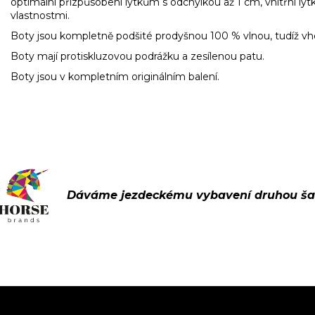
optimální přizpůsobení lýtkům
s
odchylkou
až
1 cm, vnitřní lýt
vlastnostmi.
Boty jsou kompletně podšité prodyšnou 100 % vlnou, tudíž v
Boty mají protiskluzovou podrážku a zesílenou patu.
Boty jsou v kompletním originálním balení.