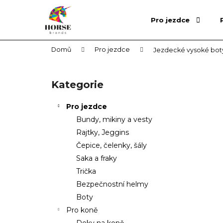
K
Přejít
na
o
Pro jezdce
obsah
Zpět
Zpět
š
do
do
í
Domů
Pro jezdce
Jezdecké vysoké boty
obchodu
obchodu
k
P
o
Přeskočit
Kategorie
s
kategorie
t
Pro jezdce
r
Bundy, mikiny a vesty
a
Rajtky, Jeggins
n
Čepice, čelenky, šály
n
Saka a fraky
í
Trička
p
Bezpečnostní helmy
a
Boty
n
Pro koně
e