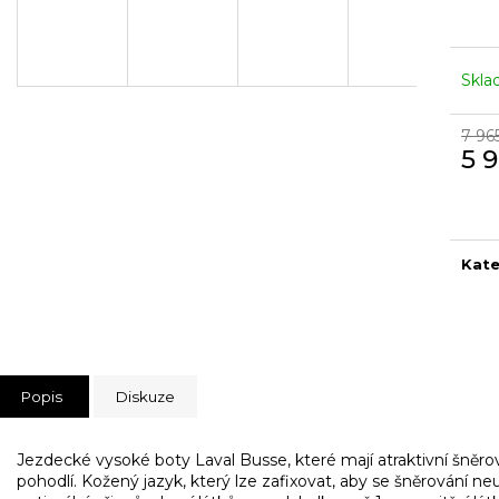
Skl
7 96
5 
Měr
cena
Kate
Popis
Diskuze
Jezdecké vysoké boty Laval Busse, které mají atraktivní šněro
pohodlí. Kožený jazyk, který lze zafixovat, aby
se
šněrování neu