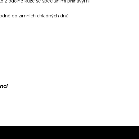
ko
z
odolné kůže
se
speciálními přilnavými
hodné do zimních chladných dnů.