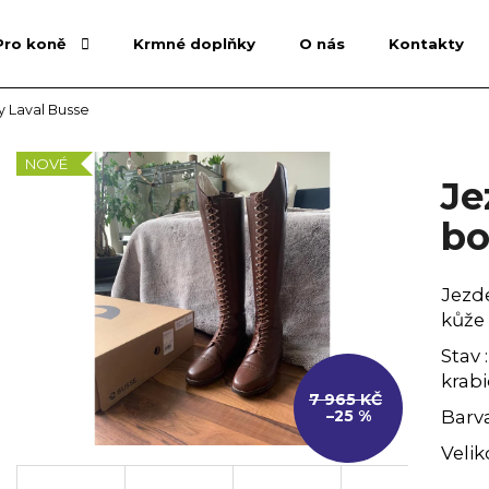
Pro koně
Krmné doplňky
O nás
Kontakty
 Laval Busse
Co potřebujete najít?
NOVÉ
Je
HLEDAT
bo
Jezde
Doporučujeme
kůže
Stav 
krabi
7 965 KČ
Barv
–25 %
Velik