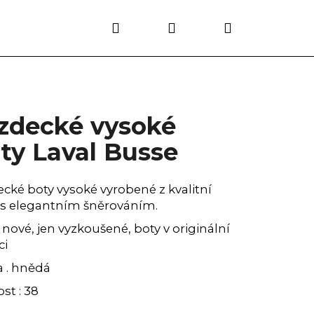
Hledat
Přihlášení
Nákupní
košík
zdecké vysoké
ty Laval Busse
cké boty vysoké vyrobené z kvalitní
 s elegantním šněrováním.
: nové, jen vyzkoušené, boty v originální
ci
a . hnědá
ost : 38