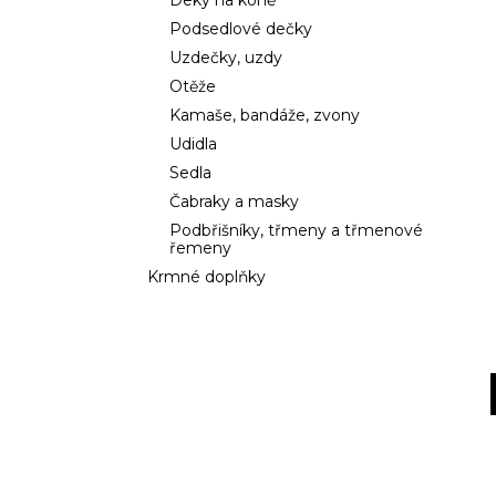
Deky na koně
l
Podsedlové dečky
Uzdečky, uzdy
Otěže
Kamaše, bandáže, zvony
Udidla
Sedla
Čabraky a masky
Podbřišníky, třmeny a třmenové
řemeny
Krmné doplňky