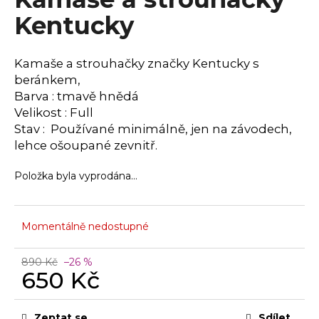
a
Kentucky
j
í
Kamaše a strouhačky značky Kentucky s
t
beránkem,
?
Barva : tmavě hnědá
Velikost : Full
Stav : Používané minimálně, jen na závodech,
lehce ošoupané zevnitř.
HLEDAT
Položka byla vyprodána…
D
Momentálně nedostupné
o
p
890 Kč
–26 %
o
650 Kč
r
Měrná
u
cena:
Zeptat se
Sdílet