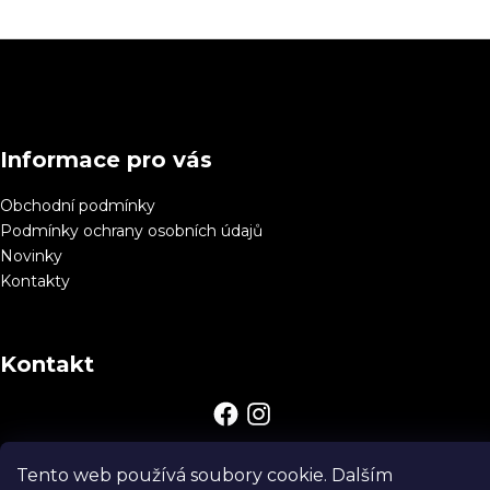
Z
á
p
a
Informace pro vás
t
í
Obchodní podmínky
Podmínky ochrany osobních údajů
Novinky
Kontakty
Kontakt
Tento web používá soubory cookie. Dalším