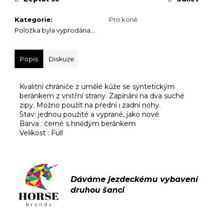
č
u
Kategorie
:
Pro koně
j
Položka byla vyprodána…
e
m
e
Popis
Diskuze
Kvalitní chrániče z umělé kůže se syntetickým
beránkem z vnitřní strany. Zapínání na dva suché
zipy.
Možno použít na přední i zadní nohy.
Stav: jednou použité a vyprané, jako nové
Barva : černé s hnědým beránkem
Velikost : Full