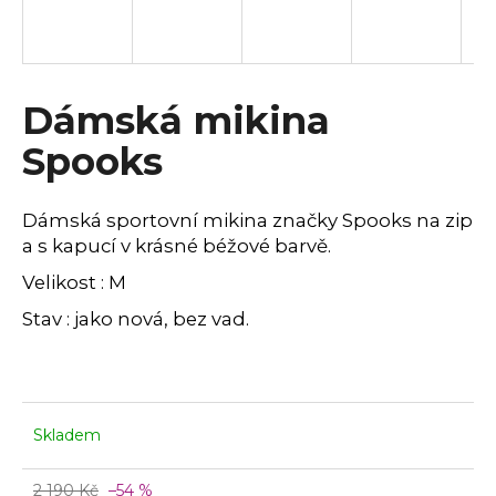
a
j
í
Dámská mikina
t
?
Spooks
Dámská sportovní mikina značky Spooks na zip
a s kapucí v krásné béžové barvě.
HLEDAT
Velikost : M
Stav : jako nová, bez vad.
D
o
p
o
Skladem
r
u
2 190 Kč
–54 %