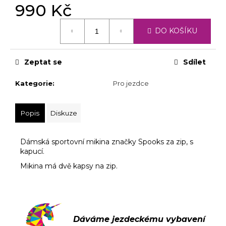
č
990 Kč
u
j
Měrná
DO KOŠÍKU
cena:
e
m
e
Zeptat se
Sdílet
Kategorie
:
Pro jezdce
Popis
Diskuze
Dámská sportovní mikina značky Spooks za zip, s
kapucí.
Mikina má dvě kapsy na zip.