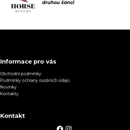
Z
á
p
a
Informace pro vás
t
í
Obchodní podmínky
Podmínky ochrany osobních údajů
Novinky
Kontakty
Kontakt