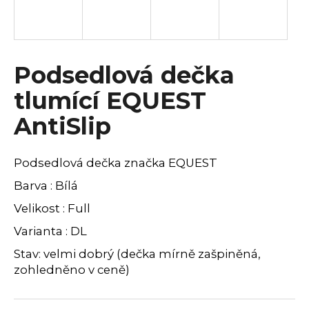
a
j
í
Podsedlová dečka
t
?
tlumící EQUEST
AntiSlip
HLEDAT
Podsedlová dečka značka EQUEST
Barva : Bílá
Velikost : Full
D
Varianta : DL
o
p
Stav: velmi dobrý (dečka mírně zašpiněná,
o
zohledněno v ceně)
r
u