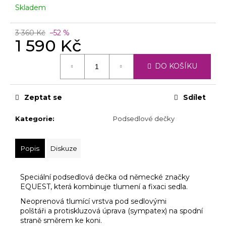
č
Skladem
u
j
3 360 Kč
–52 %
e
1 590 Kč
m
e
Měrná
DO KOŠÍKU
cena:
Zeptat se
Sdílet
Kategorie
:
Podsedlové dečky
Popis
Diskuze
Speciální podsedlová dečka
od
německé značky
EQUEST, která kombinuje tlumení a fixaci sedla.
Neoprenová tlumící vrstva
pod sedlovými
polštáři
a
protiskluzová úprava (sympatex)
na
spodní
straně směrem
ke
koni.