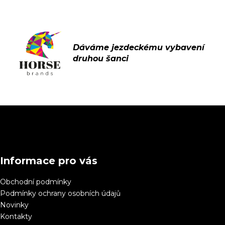
Z
á
p
a
Informace pro vás
t
í
Obchodní podmínky
Podmínky ochrany osobních údajů
Novinky
Kontakty