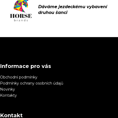
Z
á
p
a
Informace pro vás
t
í
Obchodní podmínky
Podmínky ochrany osobních údajů
Novinky
Kontakty
Kontakt