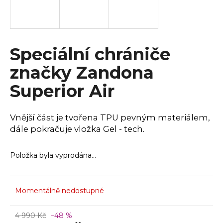
a
j
í
Speciální chrániče
t
?
značky Zandona
Superior Air
HLEDAT
Vnější část je tvořena TPU pevným materiálem,
dále pokračuje vložka Gel - tech.
Položka byla vyprodána…
D
o
p
o
Momentálně nedostupné
r
u
4 990 Kč
–48 %