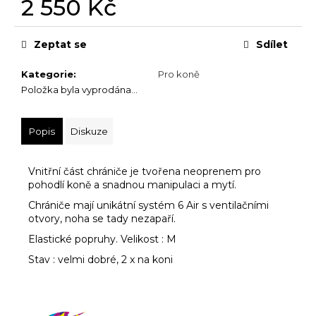
2 550 Kč
č
u
Měrná
j
cena:
Zeptat se
Sdílet
e
m
Kategorie
:
Pro koně
e
Položka byla vyprodána…
Popis
Diskuze
Vnitřní část chrániče je tvořena neoprenem pro
pohodlí koně a snadnou manipulaci a mytí.
Chrániče mají unikátní systém 6 Air s ventilačními
otvory, noha se tady nezapaří.
Elastické popruhy. Velikost : M
Stav : velmi dobré, 2 x na koni