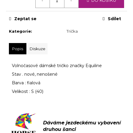
č
DO KOŠÍKU
cena:
u
j
Zeptat se
Sdílet
e
m
Kategorie
:
Trička
e
Popis
Diskuze
Volnočasové dámské tričko značky Equiline
Stav . nové, nenošené
Barva : fialová
Velikost : S (40)