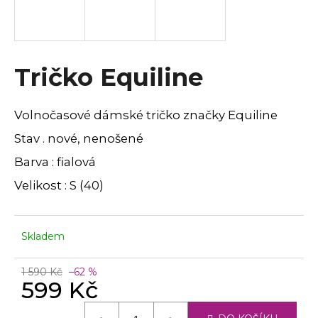
a
j
í
Tričko Equiline
t
?
Volnočasové dámské tričko značky Equiline
Stav . nové, nenošené
Barva : fialová
HLEDAT
Velikost : S (40)
D
Skladem
o
p
o
1 590 Kč
–62 %
599 Kč
r
u
Měrná