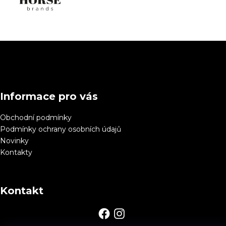
Z
á
p
a
Informace pro vás
t
í
Obchodní podmínky
Podmínky ochrany osobních údajů
Novinky
Kontakty
Kontakt