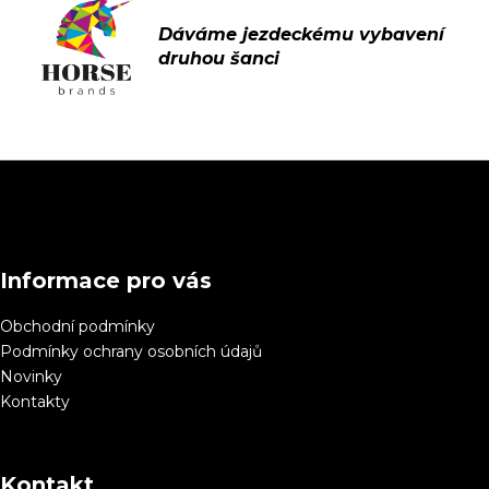
Z
á
p
a
Informace pro vás
t
í
Obchodní podmínky
Podmínky ochrany osobních údajů
Novinky
Kontakty
Kontakt