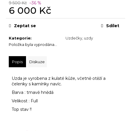
č
9 500 Kč
–36 %
u
6 000 Kč
j
Měrná
e
cena:
Zeptat se
Sdílet
m
e
Kategorie
:
Uzdečky, uzdy
Položka byla vyprodána…
Popis
Diskuze
Uzda je vyrobena z kulaté kůže, včetně otěží a
čelenky s kamínky navíc.
Barva : tmavě hnědá
Velikost : Full
Top stav !!