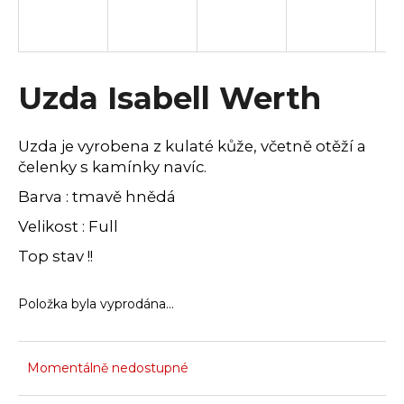
a
j
í
Uzda Isabell Werth
t
?
Uzda je vyrobena z kulaté kůže, včetně otěží a
čelenky s kamínky navíc.
Barva : tmavě hnědá
HLEDAT
Velikost : Full
Top stav !!
D
Položka byla vyprodána…
o
p
o
r
Momentálně nedostupné
u